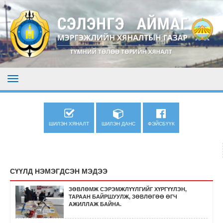
ШИЛЭН ХЯНАЛТ
ШИЛЭН ДАНС
ФЭЙСБҮҮК
СҮҮЛД НЭМЭГДСЭН МЭДЭЭ
ЗӨВЛӨМЖ СЭРЭМЖЛҮҮЛГИЙГ ХҮРГҮҮЛЭН,
ТАРААН БАЙРШУУЛЖ, ЗӨВЛӨГӨӨ ӨГЧ
АЖИЛЛАЖ БАЙНА.