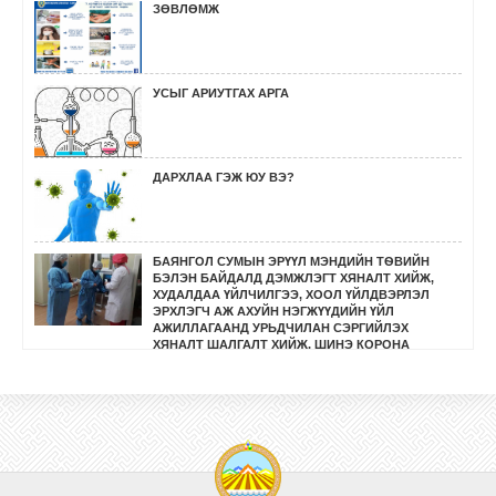
ЗӨВЛӨМЖ
УСЫГ АРИУТГАХ АРГА
ДАРХЛАА ГЭЖ ЮУ ВЭ?
БАЯНГОЛ СУМЫН ЭРҮҮЛ МЭНДИЙН ТѲВИЙН
БЭЛЭН БАЙДАЛД ДЭМЖЛЭГТ ХЯНАЛТ ХИЙЖ,
ХУДАЛДАА ҮЙЛЧИЛГЭЭ, ХООЛ ҮЙЛДВЭРЛЭЛ
ЭРХЛЭГЧ АЖ АХУЙН НЭГЖҮҮДИЙН ҮЙЛ
АЖИЛЛАГААНД УРЬДЧИЛАН СЭРГИЙЛЭХ
ХЯНАЛТ ШАЛГАЛТ ХИЙЖ, ШИНЭ КОРОНА
ВИРУСЭЭС УРЬДЧИЛАН СЭРГИЙЛЭХ ТУХАЙ
ЗѲВЛѲМЖ ѲГѲН АЖИ
СЭЛЭНГЭ АЙМГИЙН МЭРГЭЖЛИЙН ХЯНАЛТЫН
ГАЗРААС ӨНДӨРЖҮҮЛСЭН БЭЛЭН БАЙДЛЫН ҮЕД
ТУСГАЙ ГОРИМООР АЖИЛЛАХ ТӨЛӨВЛӨГӨӨНИЙ
ДАГУУ САНТ СУМЫН НУТАГ ДЭВСГЭРТ ҮЙЛ
АЖИЛЛАГАА ЯВУУЛЖ БУЙ ХҮНСНИЙ ДЭЛГҮҮР,
ХУДАЛДАА ҮЙЛЧИЛГЭЭ ЭРХЛЭГЧ ИРГЭН, АЖ