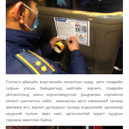
Сэлэнгэ аймгийн мэргэжлийн хяналтын газар, авто тээврийн
газрын улсын байцаагчид нийтийн зорчигч тээврийн
үйлчилгээнд шинэ короновирусээс урьдчилан сэргийлэх
хяналт шалгалтыг хийж, хамгаалах арга хэмжээний талаар
зөвлөмж өгч, зөрчил дутагдлын талаар мэдээллийг цахимаар
шуурхай хүлээн авах хаяг, аргачлалтай зурагт хуудсыг
тараана ажиллаж байна.