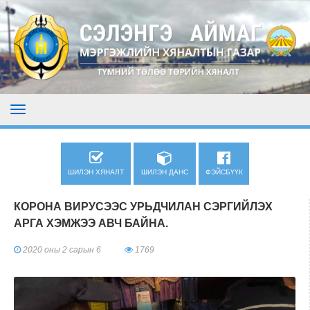
ШИЛЭН ХЯНАЛТ
ШИЛЭН ДАНС
ФЭЙСБҮҮК
КОРОНА ВИРУСЭЭС УРЬДЧИЛАН СЭРГИЙЛЭХ
АРГА ХЭМЖЭЭ АВЧ БАЙНА.
2020 оны 2 сарын 6
1769