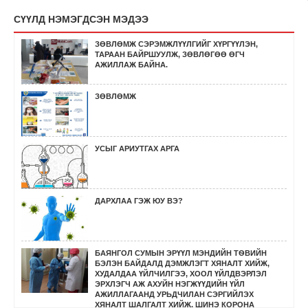
СҮҮЛД НЭМЭГДСЭН МЭДЭЭ
ЗӨВЛӨМЖ СЭРЭМЖЛҮҮЛГИЙГ ХҮРГҮҮЛЭН,
ТАРААН БАЙРШУУЛЖ, ЗӨВЛӨГӨӨ ӨГЧ
АЖИЛЛАЖ БАЙНА.
ЗӨВЛӨМЖ
УСЫГ АРИУТГАХ АРГА
ДАРХЛАА ГЭЖ ЮУ ВЭ?
БАЯНГОЛ СУМЫН ЭРҮҮЛ МЭНДИЙН ТѲВИЙН
БЭЛЭН БАЙДАЛД ДЭМЖЛЭГТ ХЯНАЛТ ХИЙЖ,
ХУДАЛДАА ҮЙЛЧИЛГЭЭ, ХООЛ ҮЙЛДВЭРЛЭЛ
ЭРХЛЭГЧ АЖ АХУЙН НЭГЖҮҮДИЙН ҮЙЛ
АЖИЛЛАГААНД УРЬДЧИЛАН СЭРГИЙЛЭХ
ХЯНАЛТ ШАЛГАЛТ ХИЙЖ, ШИНЭ КОРОНА