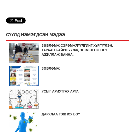
СҮҮЛД НЭМЭГДСЭН МЭДЭЭ
ЗӨВЛӨМЖ СЭРЭМЖЛҮҮЛГИЙГ ХҮРГҮҮЛЭН,
ТАРААН БАЙРШУУЛЖ, ЗӨВЛӨГӨӨ ӨГЧ
АЖИЛЛАЖ БАЙНА.
ЗӨВЛӨМЖ
УСЫГ АРИУТГАХ АРГА
ДАРХЛАА ГЭЖ ЮУ ВЭ?