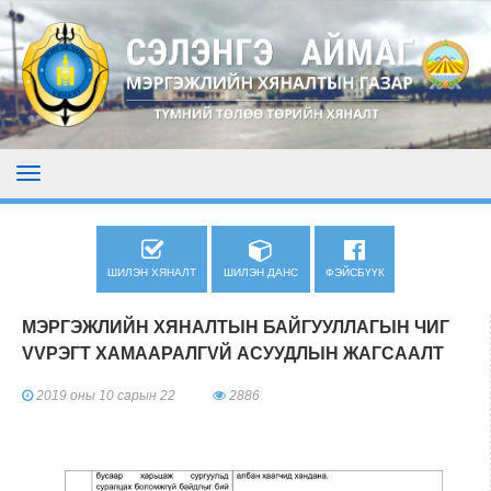
ШИЛЭН ХЯНАЛТ
ШИЛЭН ДАНС
ФЭЙСБҮҮК
МЭРГЭЖЛИЙН ХЯНАЛТЫН БАЙГУУЛЛАГЫН ЧИГ
VVРЭГТ ХАМААРАЛГVЙ АСУУДЛЫН ЖАГСААЛТ
2019 оны 10 сарын 22
2886